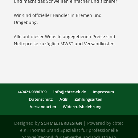
und macht das Schweißen einfacher und sicherer.
Wir sind offizieller Händler in Bremen und
Umgebung.
Alle auf dieser Website angegebenen Preise sind
Nettopreise zuzüglich MWST und Versandkosten.
+49421-9886309
info@cbtec-ek.de
Impressum
Datenschutz
AGB
Zahlungsarten
Versandarten
Widerrufsbelehrung
Designed by
SCHMELTERDESIGN
| Powered by cbtec
e.K. Thomas Brand Spezialist für professionelle
Schweißtechnik für Gewerbe und Industrie in