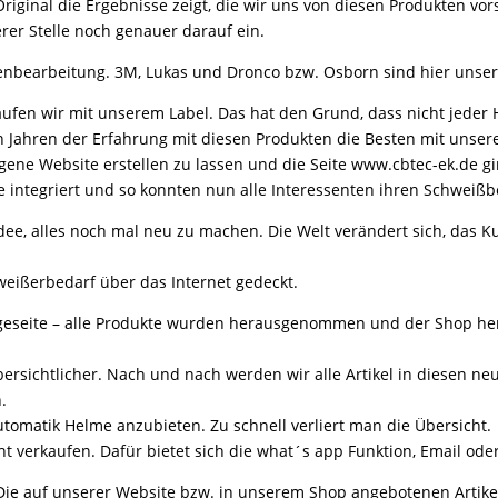
 Original die Ergebnisse zeigt, die wir uns von diesen Produkten vor
rer Stelle noch genauer darauf ein.
chenbearbeitung. 3M, Lukas und Dronco bzw. Osborn sind hier unser
fen wir mit unserem Label. Das hat den Grund, dass nicht jeder He
n Jahren der Erfahrung mit diesen Produkten die Besten mit unser
igene Website erstellen zu lassen und die Seite www.cbtec-ek.de g
de integriert und so konnten nun alle Interessenten ihren Schweißb
Idee, alles noch mal neu zu machen. Die Welt verändert sich, das
ißerbedarf über das Internet gedeckt.
mageseite – alle Produkte wurden herausgenommen und der Shop 
bersichtlicher. Nach und nach werden wir alle Artikel in diesen 
.
utomatik Helme anzubieten. Zu schnell verliert man die Übersicht.
ht verkaufen. Dafür bietet sich die what´s app Funktion, Email ode
 Die auf unserer Website bzw. in unserem Shop angebotenen Artikel