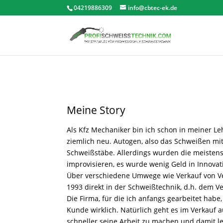
04219886309
info@cbtec-ek.de
Meine Story
Als Kfz Mechaniker bin ich schon in meiner 
ziemlich neu. Autogen, also das Schweißen mi
Schweißstäbe. Allerdings wurden die meistens
improvisieren, es wurde wenig Geld in Innova
Über verschiedene Umwege wie Verkauf von Ver
1993 direkt in der Schweißtechnik, d.h. dem 
Die Firma, für die ich anfangs gearbeitet hab
Kunde wirklich. Natürlich geht es im Verkau
schneller seine Arbeit zu machen und damit let