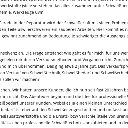
tzwerkstoffe (viele verstehen das alles zusammen unter Schweißbe
 Chemie, Werkzeuge uvm.
rade in der Reparatur wird der Schweißer oft mit vielen Probleme
en Teile usw. erschweren ein sauberes Arbeiten. Hier kommt es n
gewinnt zunehmend an Bedeutung, je schwieriger die Ausgangslage
nsolvenz an. Die Frage entstand: Wie geht es für mich, für uns we
ngs gefielen mir deren Verkaufsmethoden und Vorgaben nicht. Zunäch
 und mich übernommen. Das ging etwa 2 Jahre gut. Das Verkaufspr
 den Verkauf von Schweißtechnik, Schweißbedarf und Schweißerbed
s sollen wir machen?
chen. Wir hatten unsere Kunden, die ich nun seit fast 20 Jahren b
warum nicht. Das Abenteuer begann und die Idee für professionelle
eißbedarf unserer Kunden. Wobei es ja einen kleinen Unterschied
erbedarf“ ist eher auf den Schweißer zugeschnitten und umfasst au
weißzusatzwerkstoffe und die Ersatz- bzw Verschleißteile von Bren
tät – eben professionelle Schweißtechnik – anzubieten und in der 