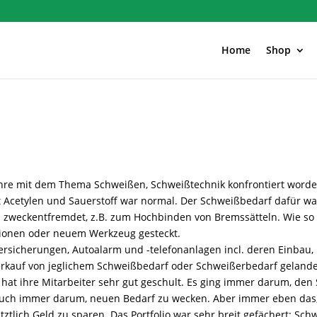
Home
Shop
Lehre mit dem Thema Schweißen, Schweißtechnik konfrontiert wor
t Acetylen und Sauerstoff war normal. Der Schweißbedarf dafür wa
 zweckentfremdet, z.B. zum Hochbinden von Bremssätteln. Wie so 
tionen oder neuem Werkzeug gesteckt.
sicherungen, Autoalarm und -telefonanlagen incl. deren Einbau, u
Verkauf von jeglichem Schweißbedarf oder Schweißerbedarf gelande
e, hat ihre Mitarbeiter sehr gut geschult. Es ging immer darum, de
f auch immer darum, neuen Bedarf zu wecken. Aber immer eben das
ztlich Geld zu sparen. Das Portfolio war sehr breit gefächert: Sch