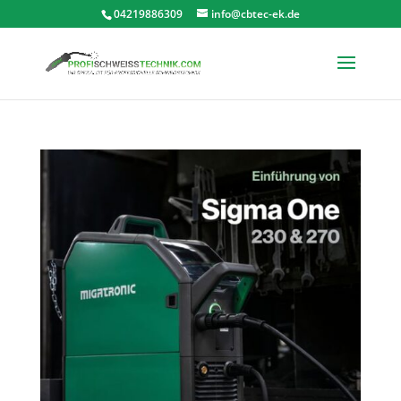
04219886309
info@cbtec-ek.de