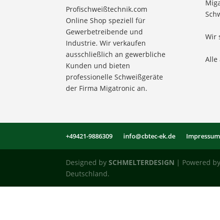
Miga
Profischweißtechnik.com
Schw
Online Shop speziell für
Gewerbetreibende und
Wir 
Industrie. Wir verkaufen
ausschließlich an gewerbliche
Alle
Kunden und bieten
professionelle Schweißgeräte
der Firma Migatronic an.
+49421-9886309
info@cbtec-ek.de
Impressu
Designed by
SCHMELTERDESIGN
| Powered by 
Deutschland.