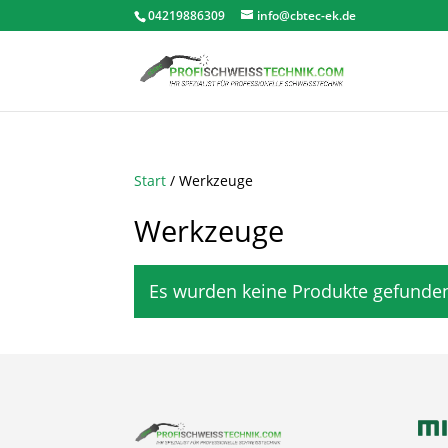
04219886309
info@cbtec-ek.de
Start
/ Werkzeuge
Werkzeuge
Es wurden keine Produkte gefunden