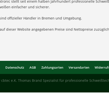
tronic stellt seit einem halben Jahrhundert professionelle Schw
eißen einfacher und sicherer.
sind offizieller Händler in Bremen und Umgebung.
 auf dieser Website angegebenen Preise sind Nettopreise zuzügl
m
Datenschutz
AGB
Zahlungsarten
Versandarten
Widerruf
cbtec e.K. Thomas Brand Spezialist für professionelle Schweißtec