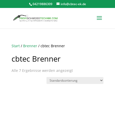
04219886309
info@cbtec-ek.de
Start
/
Brenner
/ cbtec Brenner
cbtec Brenner
Alle 7 Ergebnisse werden angezeigt